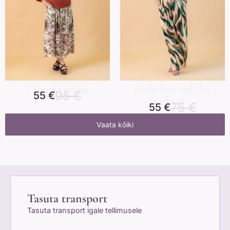
Vabaaja pluus
Roheline lühike
95
€
55
€
pluus
75
€
55
€
Vaata kõiki
Tasuta transport
Tasuta transport igale tellimusele