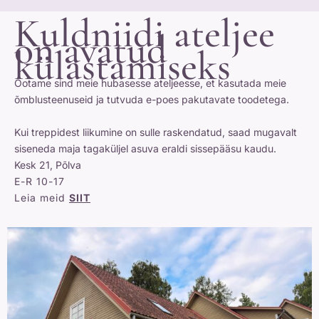
Kuldniidi ateljee
on avatud
külastamiseks
Ootame sind meie hubasesse ateljeesse, et kasutada meie
õmblusteenuseid ja tutvuda e-poes pakutavate toodetega.
Kui treppidest liikumine on sulle raskendatud, saad mugavalt
siseneda maja tagaküljel asuva eraldi sissepääsu kaudu.
Kesk 21, Põlva
E-R 10-17
Leia meid
SIIT