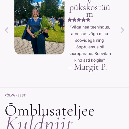
v
pükskostüü
m
"Väga hea teenindus,
arvestas väga minu
soovidega ning
lõpptulemus oli
suurepärane. Soovitan
kindlasti kõigile"
–
Margit P.
PÕLVA · EESTI
Õmblusateljee
Kuldniit