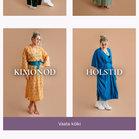
KIMONOD
HÕLSTID
Vaata kõiki