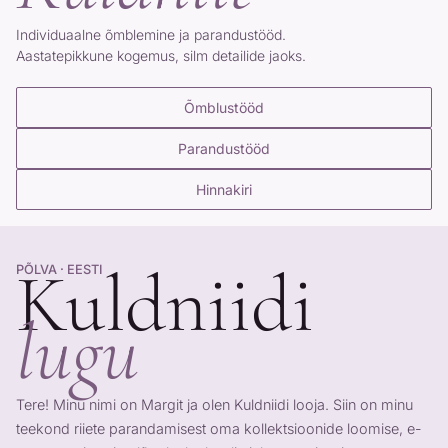
Individuaalne õmblemine ja parandustööd.
Aastatepikkune kogemus, silm detailide jaoks.
Õmblustööd
Parandustööd
Hinnakiri
Kuldniidi
PÕLVA · EESTI
lugu
Tere! Minu nimi on Margit ja olen Kuldniidi looja. Siin on minu
teekond riiete parandamisest oma kollektsioonide loomise, e-