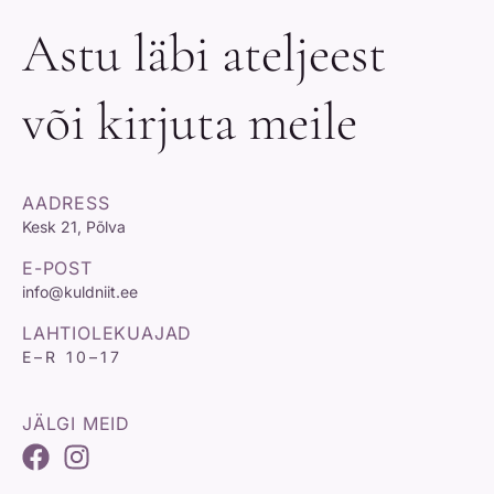
Astu läbi ateljeest
või kirjuta meile
AADRESS
Kesk 21, Põlva
E-POST
info@kuldniit.ee
LAHTIOLEKUAJAD
E–R 10–17
JÄLGI MEID
F
I
a
n