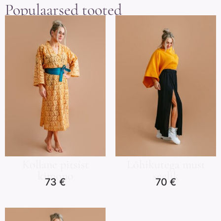
Populaarsed tooted
Kollane pitsist
Lõhikutega must
kimono
seelik
73
€
70
€