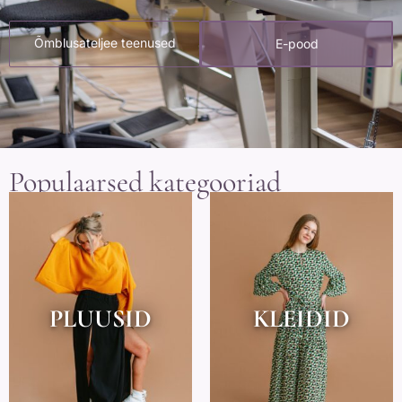
Õmblusateljee teenused
E-pood
Populaarsed kategooriad
PLUUSID
KLEIDID