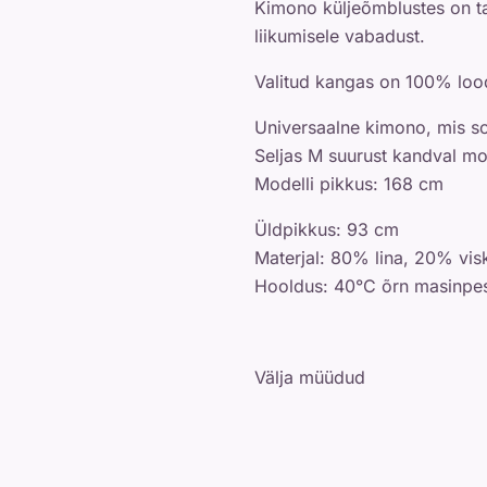
Kimono küljeõmblustes on ta
liikumisele vabadust.
Valitud kangas on 100% lood
Universaalne kimono, mis s
Seljas M suurust kandval mod
Modelli pikkus: 168 cm
Üldpikkus: 93 cm
Materjal: 80% lina, 20% vi
Hooldus: 40°C õrn masinpe
Välja müüdud