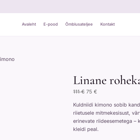
Avaleht
E-pood
Õmblusateljee
Kontakt
kimono
Linane rohek
Algne
Praegune
111
€
75
€
hind
hind
Kuldniidi kimono sobib kandm
oli:
on:
riietusele mitmekesisust, vä
111 €.
75 €.
erinevate riideesemetega – 
kleidi peal.