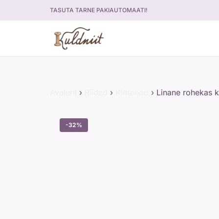
Skip
TASUTA TARNE PAKIAUTOMAATI!
to
content
Avaleht
›
Riided
›
Kimonod
›
Linane rohekas 
-32%