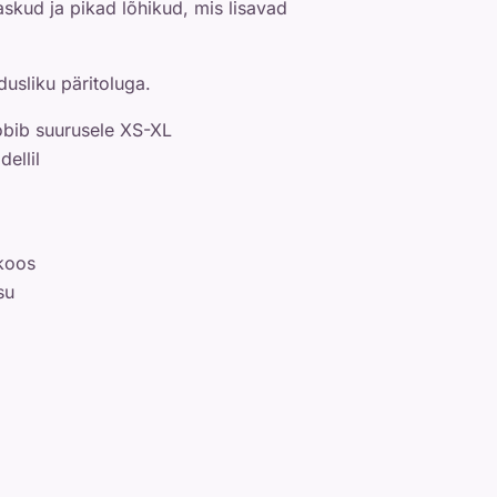
skud ja pikad lõhikud, mis lisavad
usliku päritoluga.
obib suurusele XS-XL
ellil
skoos
su