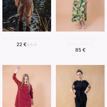
Beež läbipaistev kleit
Palmilehtedega
hõlmikkleit
22
€
44
€
85
€