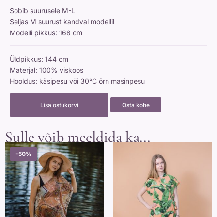
Sobib suurusele M-L
Seljas M suurust kandval modellil
Modelli pikkus: 168 cm
Üldpikkus: 144 cm
Materjal: 100% viskoos
Hooldus: käsipesu või 30°C õrn masinpesu
Lisa ostukorvi
Osta kohe
Sulle võib meeldida ka...
Algne
Praegune
-50%
-50%
hind
hind
oli:
on:
44 €.
22 €.