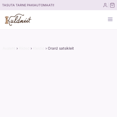
Skip
TASUTA TARNE PAKIAUTOMAATI!
to
content
Avaleht
›
Riided
›
Kleidid
›
Oranž satsikleit