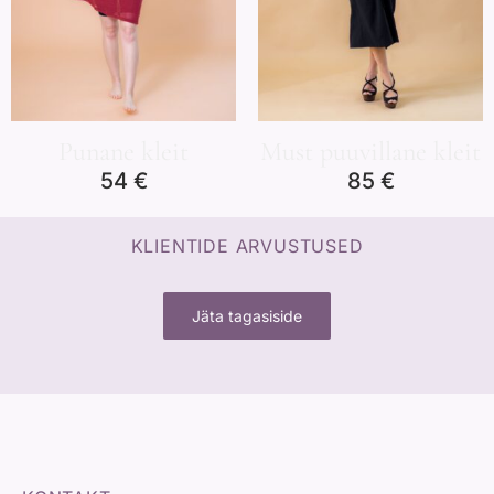
Punane kleit
Must puuvillane kleit
54
€
85
€
KLIENTIDE ARVUSTUSED
Jäta tagasiside