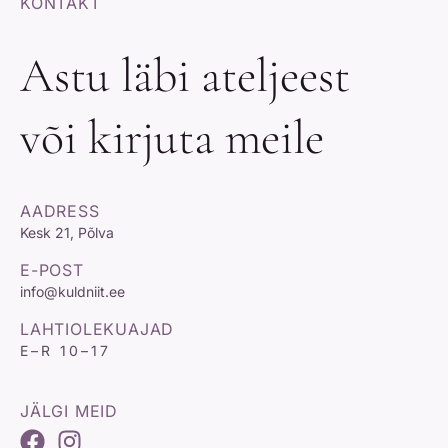
KONTAKT
Astu läbi ateljeest
või kirjuta meile
AADRESS
Kesk 21, Põlva
E-POST
info@kuldniit.ee
LAHTIOLEKUAJAD
E–R 10–17
JÄLGI MEID
F
I