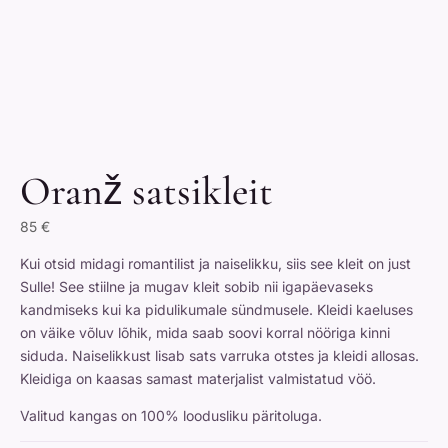
Oranž satsikleit
85
€
Kui otsid midagi romantilist ja naiselikku, siis see kleit on just
Sulle! See stiilne ja mugav kleit sobib nii igapäevaseks
kandmiseks kui ka pidulikumale sündmusele. Kleidi kaeluses
on väike võluv lõhik, mida saab soovi korral nööriga kinni
siduda. Naiselikkust lisab sats varruka otstes ja kleidi allosas.
Kleidiga on kaasas samast materjalist valmistatud vöö.
Valitud kangas on 100% loodusliku päritoluga.