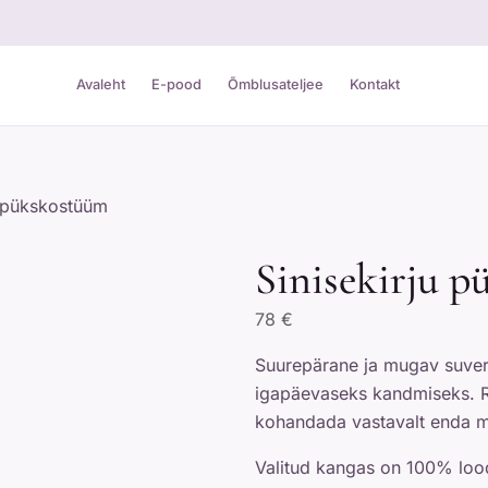
Avaleht
E-pood
Õmblusateljee
Kontakt
u pükskostüüm
Sinisekirju 
78
€
Suurepärane ja mugav suverõ
igapäevaseks kandmiseks. R
kohandada vastavalt enda m
Valitud kangas on 100% lood