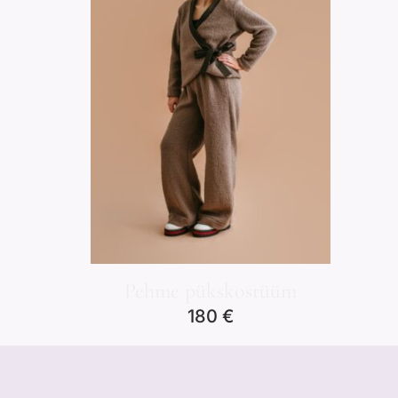
Pehme pükskostüüm
180
€