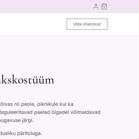
Võta ühendust
pükskostüüm
ivas nii peole, piknikule kui ka
eguleeritavad paelad õlgadel võimaldavad
ugavuse järgi.
usliku päritoluga.