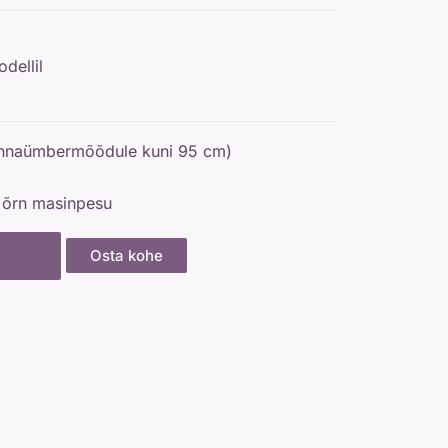
dellil
rinnaümbermõõdule kuni 95 cm)
 õrn masinpesu
Osta kohe